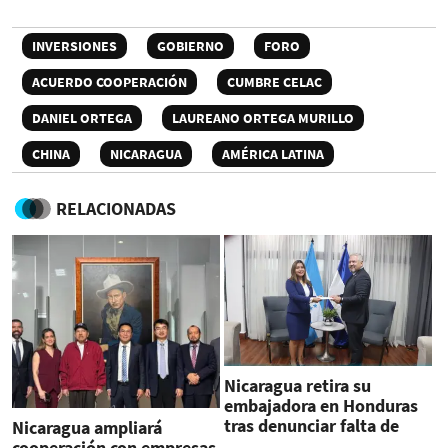
INVERSIONES
GOBIERNO
FORO
ACUERDO COOPERACIÓN
CUMBRE CELAC
DANIEL ORTEGA
LAUREANO ORTEGA MURILLO
CHINA
NICARAGUA
AMÉRICA LATINA
RELACIONADAS
Nicaragua retira su
embajadora en Honduras
tras denunciar falta de
Nicaragua ampliará
consenso en la Celac
cooperación con empresas