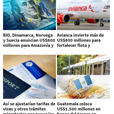
BID, Dinamarca, Noruega
Avianca invierte más de
y Suecia anuncian US$800
US$800 millones para
millones para Amazonía y
fortalecer flota y
Centroamérica
experiencia del cliente
Así se ajustarían tarifas de
Guatemala coloca
visas y otros trámites
US$1.500 millones en
migratorios por nueva ley
bonos del tesoro en