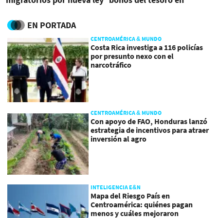
de Trump
mercado internacional
para MetroRiel y otros
EN PORTADA
proyectos
CENTROAMÉRICA & MUNDO
Costa Rica investiga a 116 policías
por presunto nexo con el
narcotráfico
CENTROAMÉRICA & MUNDO
Con apoyo de FAO, Honduras lanzó
estrategia de incentivos para atraer
inversión al agro
INTELIGENCIA E&N
Mapa del Riesgo País en
Centroamérica: quiénes pagan
menos y cuáles mejoraron