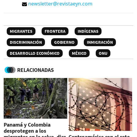
newsletter@revistaeyn.com
MIGRANTES
FRONTERA
INDÍGENAS
DISCRIMINACIÓN
GOBIERNO
INMIGRACIÓN
DESARROLLO ECONÓMICO
MÉXICO
ONU
RELACIONADAS
Panamá y Colombia
desprotegen a los
migrantes en la selva, dice
Centroamérica con el reto