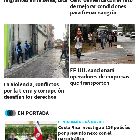
HRW
de mejorar condiciones
para frenar sangría
migratoria
EE.UU. sancionará
operadores de empresas
que transporten
La violencia, conflictos
migrantes a Nicaragua
por la tierra y corrupción
desafían los derechos
humanos en Honduras
EN PORTADA
CENTROAMÉRICA & MUNDO
Costa Rica investiga a 116 policías
por presunto nexo con el
narcotráfico