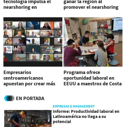
tecnología impulsa el
ganar la región al
nearshoring en
promover el nearshoring
Latinoamérica
para desarrollo de
software?
Empresarios
Programa ofrece
centroamericanos
oportunidad laboral en
apuestan por crear más
EEUU a maestros de Costa
empleos, viendo al
Rica
nearshoring como
EN PORTADA
oportunidad
EMPRESAS & MANAGEMENT
Informe: Productividad laboral en
Latinoamérica no llega a su
potencial