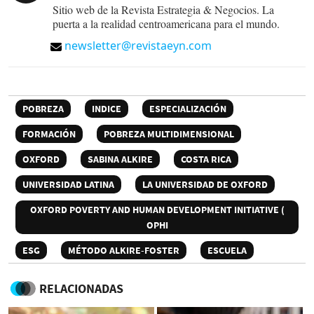
Sitio web de la Revista Estrategia & Negocios. La
puerta a la realidad centroamericana para el mundo.
newsletter@revistaeyn.com
POBREZA
INDICE
ESPECIALIZACIÓN
FORMACIÓN
POBREZA MULTIDIMENSIONAL
OXFORD
SABINA ALKIRE
COSTA RICA
UNIVERSIDAD LATINA
LA UNIVERSIDAD DE OXFORD
OXFORD POVERTY AND HUMAN DEVELOPMENT INITIATIVE (
OPHI
ESG
MÉTODO ALKIRE-FOSTER
ESCUELA
RELACIONADAS