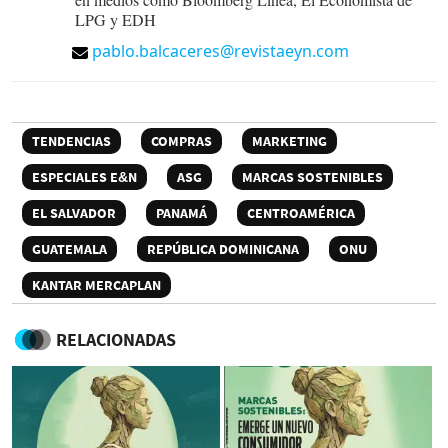
LPG y EDH
pablo.balcaceres@revistaeyn.com
TENDENCIAS
COMPRAS
MARKETING
ESPECIALES E&N
ASG
MARCAS SOSTENIBLES
EL SALVADOR
PANAMÁ
CENTROAMÉRICA
GUATEMALA
REPÚBLICA DOMINICANA
ONU
KANTAR MERCAPLAN
RELACIONADAS