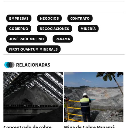
EMPRESAS
NEGOCIOS
CONTRATO
GOBIERNO
NEGOCIACIONES
MINERÍA
JOSÉ RAÚL MULINO
PANAMÁ
FIRST QUANTUM MINERALS
RELACIONADAS
Concentrado de cobre
Mina de Cobre Panamá