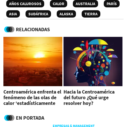
AÑOS CALUROSOS
CALOR
AUSTRALIA
PARÍS
ASIA
SUDÁFRICA
ALASKA
TIERRA
RELACIONADAS
Centroamérica enfrenta el
Hacia la Centroamérica
fenómeno de las olas de
del futuro ¿Qué urge
calor ‘estadísticamente
resolver hoy?
imposibles’
EN PORTADA
EMPRESAS & MANAGEMENT