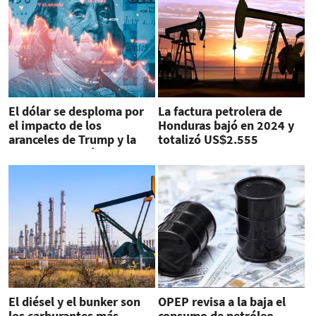
El dólar se desploma por
La factura petrolera de
el impacto de los
Honduras bajó en 2024 y
aranceles de Trump y la
totalizó US$2.555
debilidad económica
millones
El diésel y el bunker son
OPEP revisa a la baja el
los carburantes más
consumo de petróleo