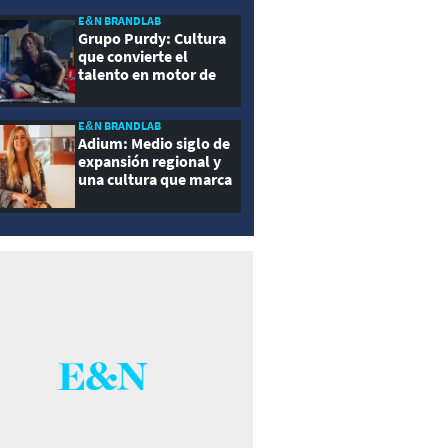
E&N BRANDLAB
Grupo Purdy: Cultura
que convierte el
talento en motor de
crecimiento
E&N BRANDLAB
Adium: Medio siglo de
expansión regional y
una cultura que marca
la diferencia