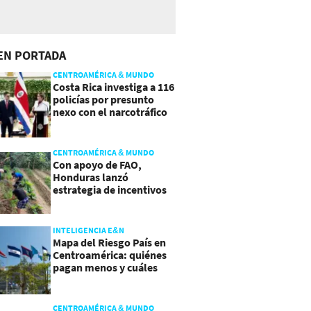
EN PORTADA
CENTROAMÉRICA & MUNDO
Costa Rica investiga a 116
policías por presunto
nexo con el narcotráfico
CENTROAMÉRICA & MUNDO
Con apoyo de FAO,
Honduras lanzó
estrategia de incentivos
para atraer inversión al
agro
INTELIGENCIA E&N
Mapa del Riesgo País en
Centroamérica: quiénes
pagan menos y cuáles
mejoraron
CENTROAMÉRICA & MUNDO