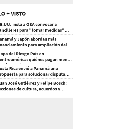
LO + VISTO
E.UU. insta a OEA convocar a
ancilleres para "tomar medidas"
obre Nicaragua
anamá y Japón abordan más
inanciamiento para ampliación del
etro
apa del Riesgo País en
entroamérica: quiénes pagan menos
 cuáles mejoraron
osta Rica envió a Panamá una
ropuesta para solucionar disputa
omercial
uan José Gutiérrez y Felipe Bosch:
ecciones de cultura, acuerdos y
ecisiones sin miedo