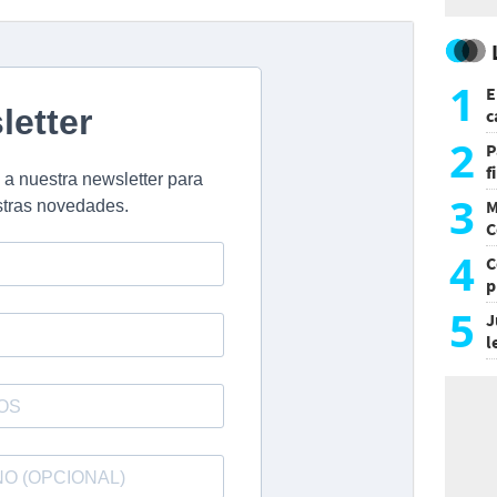
1
E
c
s
2
P
f
m
3
M
C
y
4
C
p
c
5
J
l
d