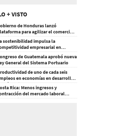
LO + VISTO
obierno de Honduras lanzó
lataforma para agilizar el comercio
xterior
a sostenibilidad impulsa la
ompetitividad empresarial en
uatemala
ongreso de Guatemala aprobó nueva
ey General del Sistema Portuario
roductividad de uno de cada seis
mpleos en economías en desarrollo
odría mejorar por la IA
osta Rica: Menos ingresos y
ontracción del mercado laboral
ausan baja del consumo