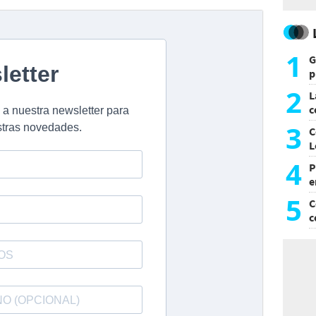
1
G
p
e
2
L
c
G
3
C
L
4
P
e
p
5
C
c
c