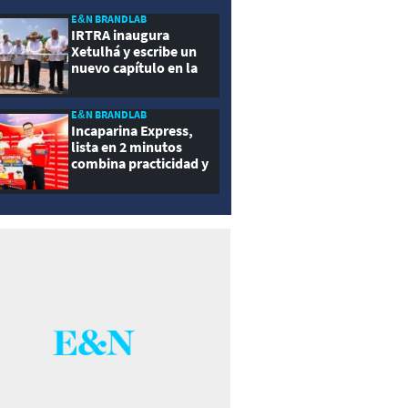
ernidad
E&N BRANDLAB
IRTRA inaugura
Xetulhá y escribe un
nuevo capítulo en la
historia de la
recreación de
Guatemala
E&N BRANDLAB
Incaparina Express,
lista en 2 minutos
combina practicidad y
nutrición