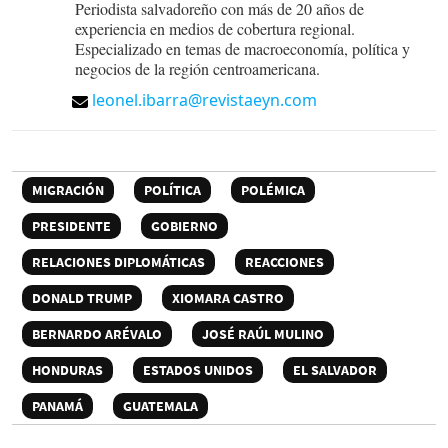
Periodista salvadoreño con más de 20 años de
experiencia en medios de cobertura regional.
Especializado en temas de macroeconomía, política y
negocios de la región centroamericana.
leonel.ibarra@revistaeyn.com
MIGRACIÓN
POLÍTICA
POLÉMICA
PRESIDENTE
GOBIERNO
RELACIONES DIPLOMÁTICAS
REACCIONES
DONALD TRUMP
XIOMARA CASTRO
BERNARDO ARÉVALO
JOSÉ RAÚL MULINO
HONDURAS
ESTADOS UNIDOS
EL SALVADOR
PANAMÁ
GUATEMALA