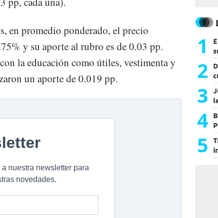
03 pp, cada una).
os, en promedio ponderado, el precio
1
E
75% y su aporte al rubro es de 0.03 pp.
s
con la educación como útiles, vestimenta y
a
2
D
c
izaron un aporte de 0.019 pp.
e
3
J
l
d
4
B
P
H
5
T
i
s