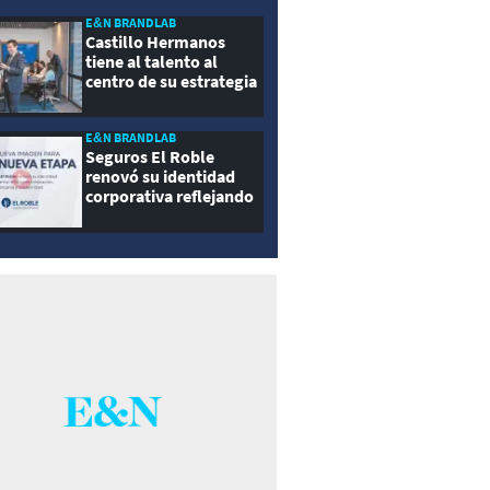
E&N BRANDLAB
Castillo Hermanos
tiene al talento al
centro de su estrategia
E&N BRANDLAB
Seguros El Roble
renovó su identidad
corporativa reflejando
innovación, cercanía y
modernidad