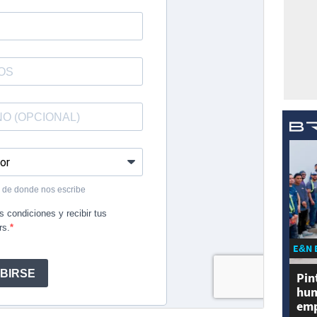
E&N 
Pin
hum
emp