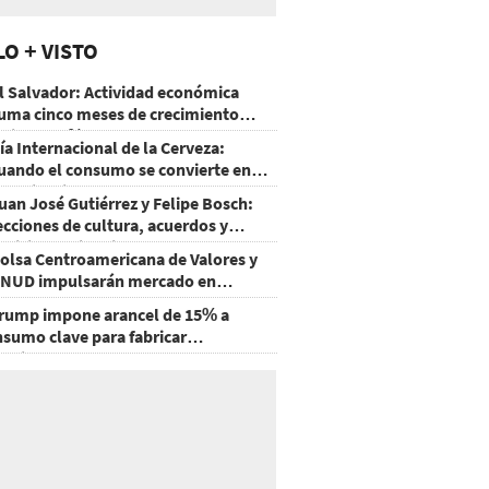
LO + VISTO
l Salvador: Actividad económica
uma cinco meses de crecimiento
rriba de 4%
ía Internacional de la Cerveza:
uando el consumo se convierte en
xperiencia
uan José Gutiérrez y Felipe Bosch:
ecciones de cultura, acuerdos y
ecisiones sin miedo
olsa Centroamericana de Valores y
NUD impulsarán mercado en
onduras
rump impone arancel de 15% a
nsumo clave para fabricar
emiconductores y paneles