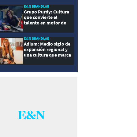
E&N BRANDLAB
Grupo Purdy: Cultura
que convierte el
talento en motor de
crecimiento
E&N BRANDLAB
Adium: Medio siglo de
expansión regional y
una cultura que marca
la diferencia