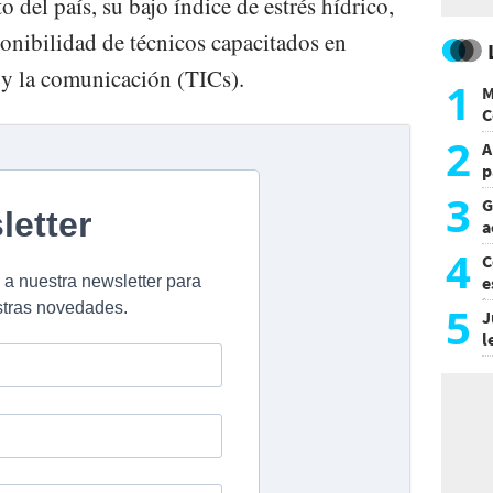
o del país, su bajo índice de estrés hídrico,
ponibilidad de técnicos capacitados en
 y la comunicación (TICs).
1
M
C
y
2
A
p
3
G
a
a
4
C
e
i
5
J
l
d