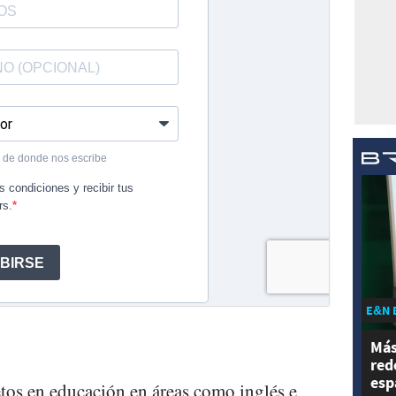
E&N 
Más
red
esp
etos en educación en áreas como inglés e