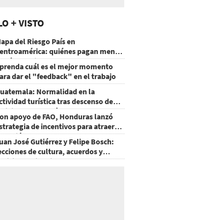
LO + VISTO
apa del Riesgo País en
entroamérica: quiénes pagan menos
 cuáles mejoraron
prenda cuál es el mejor momento
ara dar el "feedback" en el trabajo
uatemala: Normalidad en la
ctividad turística tras descenso de
ctividad del volcán de Fuego
on apoyo de FAO, Honduras lanzó
strategia de incentivos para atraer
nversión al agro
uan José Gutiérrez y Felipe Bosch:
ecciones de cultura, acuerdos y
ecisiones sin miedo