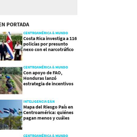
EN PORTADA
CENTROAMÉRICA & MUNDO
Costa Rica investiga a 116
policías por presunto
nexo con el narcotráfico
CENTROAMÉRICA & MUNDO
Con apoyo de FAO,
Honduras lanzó
estrategia de incentivos
para atraer inversión al
agro
INTELIGENCIA E&N
Mapa del Riesgo País en
Centroamérica: quiénes
pagan menos y cuáles
mejoraron
CENTROAMÉRICA & MUNDO