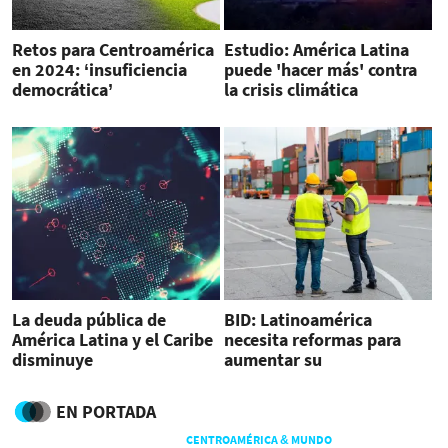
Retos para Centroamérica
Estudio: América Latina
en 2024: ‘insuficiencia
puede 'hacer más' contra
democrática’
la crisis climática
La deuda pública de
BID: Latinoamérica
América Latina y el Caribe
necesita reformas para
disminuye
aumentar su
productividad y resiliencia
económica
EN PORTADA
CENTROAMÉRICA & MUNDO