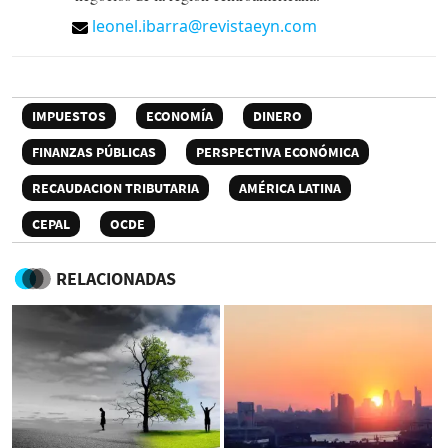
leonel.ibarra@revistaeyn.com
IMPUESTOS
ECONOMÍA
DINERO
FINANZAS PÚBLICAS
PERSPECTIVA ECONÓMICA
RECAUDACION TRIBUTARIA
AMÉRICA LATINA
CEPAL
OCDE
RELACIONADAS