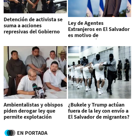
Detención de activista se
Ley de Agentes
suma a acciones
Extranjeros en El Salvador
represivas del Gobierno
es motivo de
de El Salvador, dice HRW
preocupación, dice ONU
Ambientalistas y obispos
¿Bukele y Trump actúan
piden derogar ley que
fuera de la ley con envío a
permite explotación
El Salvador de migrantes?
minera en El Salvador
Hablan expertos
EN PORTADA