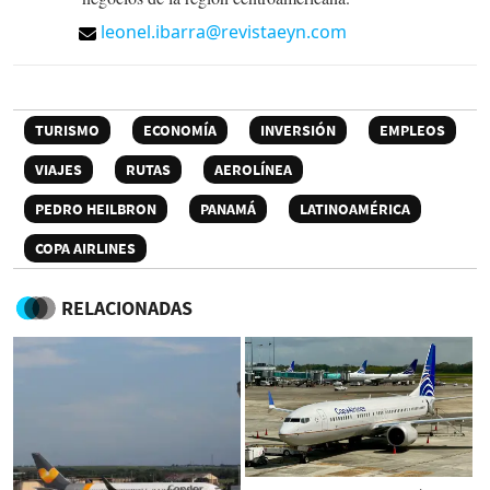
leonel.ibarra@revistaeyn.com
TURISMO
ECONOMÍA
INVERSIÓN
EMPLEOS
VIAJES
RUTAS
AEROLÍNEA
PEDRO HEILBRON
PANAMÁ
LATINOAMÉRICA
COPA AIRLINES
RELACIONADAS