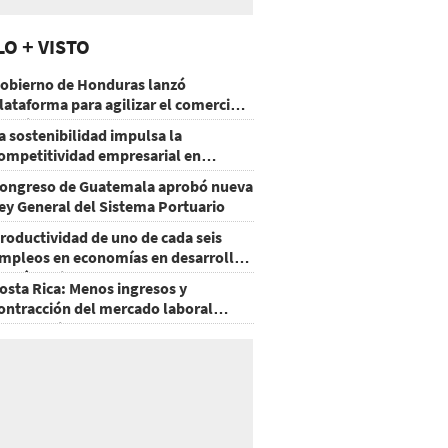
LO + VISTO
obierno de Honduras lanzó
lataforma para agilizar el comercio
xterior
a sostenibilidad impulsa la
ompetitividad empresarial en
uatemala
ongreso de Guatemala aprobó nueva
ey General del Sistema Portuario
roductividad de uno de cada seis
mpleos en economías en desarrollo
odría mejorar por la IA
osta Rica: Menos ingresos y
ontracción del mercado laboral
ausan baja del consumo