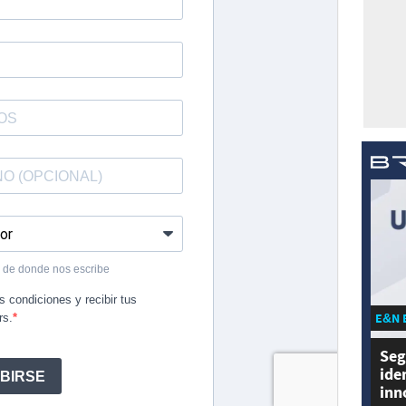
E&N 
Seg
ide
inn