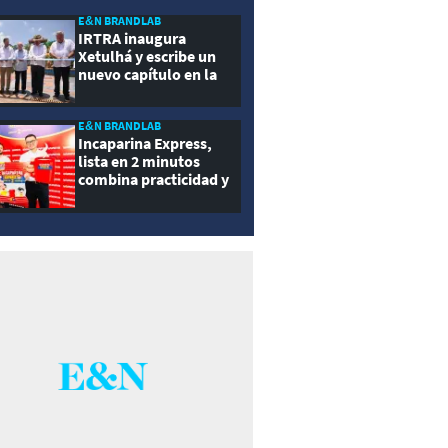
ernidad
E&N BRANDLAB
IRTRA inaugura
Xetulhá y escribe un
nuevo capítulo en la
historia de la
recreación de
Guatemala
E&N BRANDLAB
Incaparina Express,
lista en 2 minutos
combina practicidad y
nutrición