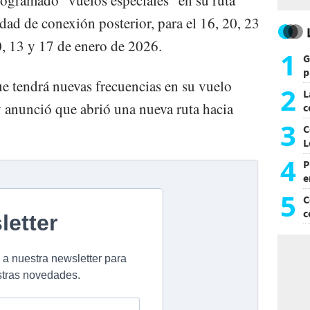
dad de conexión posterior, para el 16, 20, 23
0, 13 y 17 de enero de 2026.
1
G
p
e tendrá nuevas frecuencias en su vuelo
e
2
L
 anunció que abrió una nueva ruta hacia
c
G
3
C
L
4
P
e
p
5
C
c
c