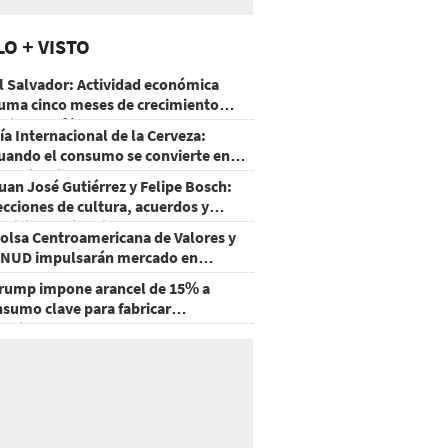
LO + VISTO
l Salvador: Actividad económica
uma cinco meses de crecimiento
rriba de 4%
ía Internacional de la Cerveza:
uando el consumo se convierte en
xperiencia
uan José Gutiérrez y Felipe Bosch:
ecciones de cultura, acuerdos y
ecisiones sin miedo
olsa Centroamericana de Valores y
NUD impulsarán mercado en
onduras
rump impone arancel de 15% a
nsumo clave para fabricar
emiconductores y paneles