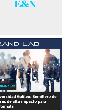
BRANDLAB
versidad Galileo: Semillero de
eres de alto impacto para
temala