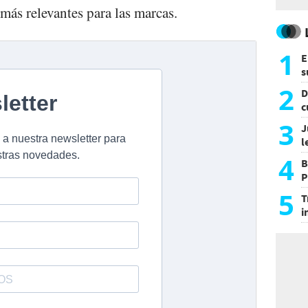
s más relevantes para las marcas.
1
E
s
a
2
D
c
e
3
J
l
d
4
B
P
H
5
T
i
s