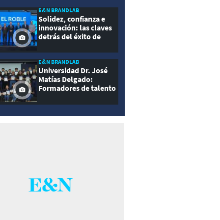
E&N BRANDLAB
Solidez, confianza e
innovación: las claves
detrás del éxito de
Seguros El Roble
E&N BRANDLAB
Universidad Dr. José
Matías Delgado:
Formadores de talento
con propósito