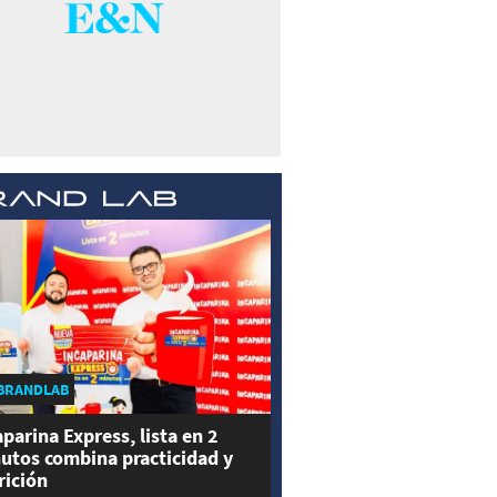
BRANDLAB
aparina Express, lista en 2
utos combina practicidad y
rición