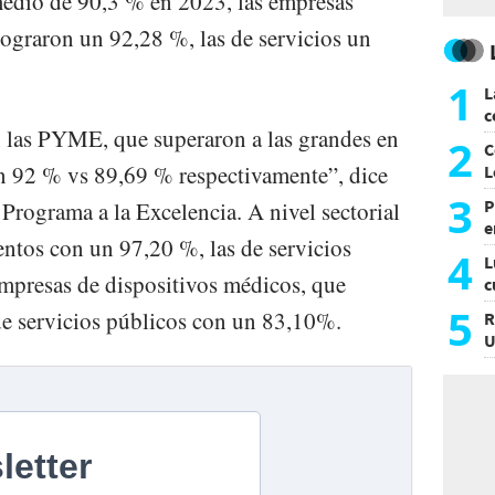
medio de 90,3 % en 2023, las empresas
lograron un 92,28 %, las de servicios un
1
L
c
n las PYME, que superaron a las grandes en
G
2
C
 un 92 % vs 89,69 % respectivamente”, dice
L
3
P
Programa a la Excelencia. A nivel sectorial
e
entos con un 97,20 %, las de servicios
p
4
L
mpresas de dispositivos médicos, que
c
e
5
de servicios públicos con un 83,10%.
R
U
a