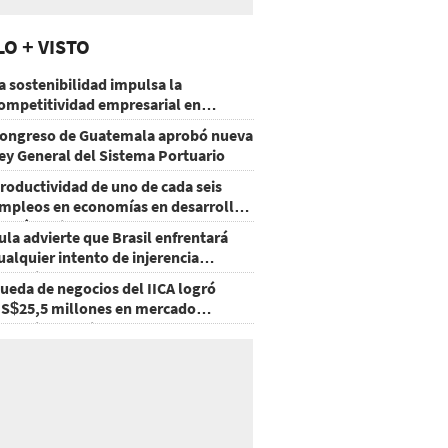
LO + VISTO
a sostenibilidad impulsa la
ompetitividad empresarial en
uatemala
ongreso de Guatemala aprobó nueva
ey General del Sistema Portuario
roductividad de uno de cada seis
mpleos en economías en desarrollo
odría mejorar por la IA
ula advierte que Brasil enfrentará
ualquier intento de injerencia
xtranjera
ueda de negocios del IICA logró
S$25,5 millones en mercado
groalimentario