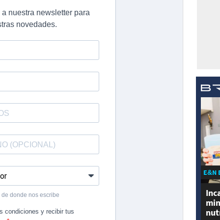
E&N 
Inc
min
nut