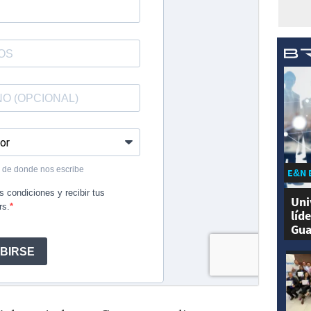
E&N 
Uni
líd
Gua