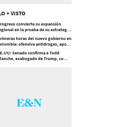
LO + VISTO
rogreso convierte su expansión
egional en la prueba de su estrategia
e sostenibilidad
rimeras horas del nuevo gobierno en
olombia: ofensiva antidrogas, apoyo
e EE.UU. y un atentado
E.UU: Senado confirma a Todd
lanche, exabogado de Trump, como
iscal General