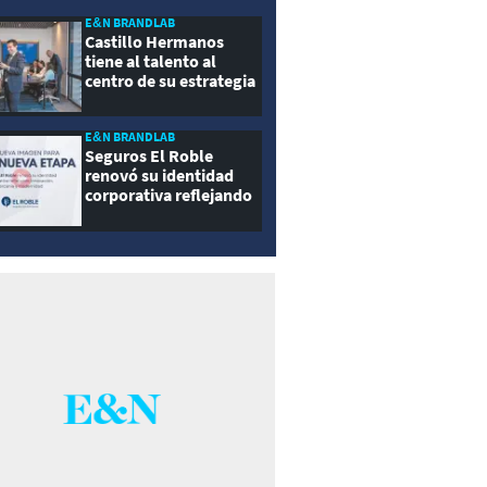
E&N BRANDLAB
Castillo Hermanos
tiene al talento al
centro de su estrategia
E&N BRANDLAB
Seguros El Roble
renovó su identidad
corporativa reflejando
innovación, cercanía y
modernidad