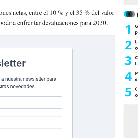
nes netas, entre el 10 % y el 35 % del valor
 podría enfrentar devaluaciones para 2030.
1
G
p
e
2
L
c
G
3
C
L
4
P
e
p
5
C
c
c