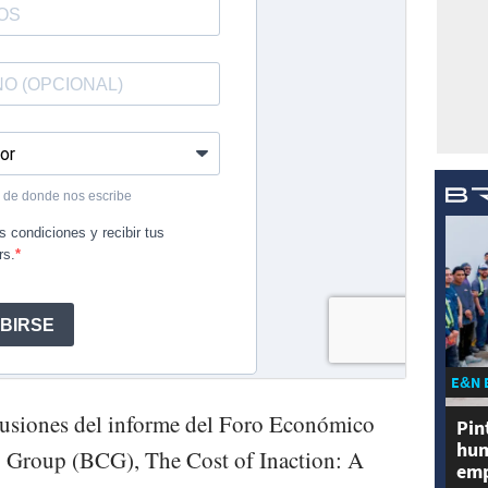
E&N 
clusiones del informe del Foro Económico
Pin
hum
 Group (BCG), The Cost of Inaction: A
emp