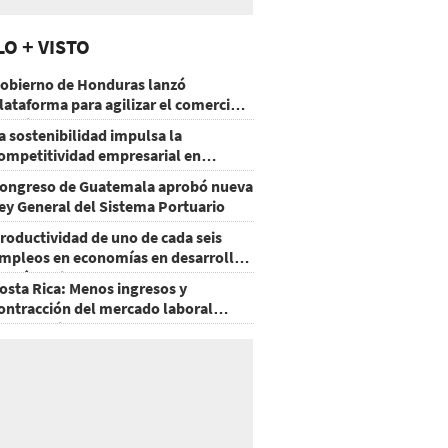
LO + VISTO
obierno de Honduras lanzó
lataforma para agilizar el comercio
xterior
a sostenibilidad impulsa la
ompetitividad empresarial en
uatemala
ongreso de Guatemala aprobó nueva
ey General del Sistema Portuario
roductividad de uno de cada seis
mpleos en economías en desarrollo
odría mejorar por la IA
osta Rica: Menos ingresos y
ontracción del mercado laboral
ausan baja del consumo