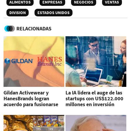
ALIMENTOS
EMPRESAS
NEGOCIOS
VENTAS
DIVISION
ESTADOS UNIDOS
RELACIONADAS
Gildan Activewear y
La IA lidera el auge de las
HanesBrands logran
startups con US$122.000
acuerdo para fusionarse
millones en inversión
en un gigante textil
recaudados a junio