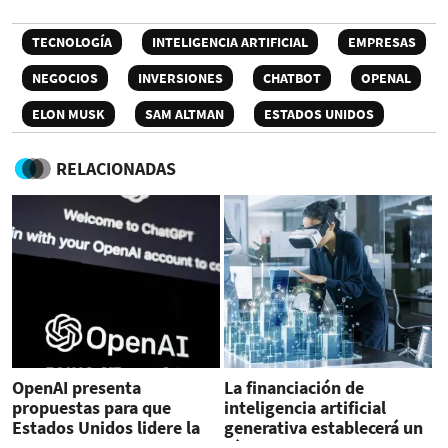
TECNOLOGÍA
INTELIGENCIA ARTIFICIAL
EMPRESAS
NEGOCIOS
INVERSIONES
CHATBOT
OPENAL
ELON MUSK
SAM ALTMAN
ESTADOS UNIDOS
RELACIONADAS
OpenAI presenta
La financiación de
propuestas para que
inteligencia artificial
Estados Unidos lidere la
generativa establecerá un
carrera mundial de la IA
récord en 2024