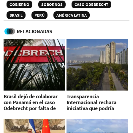
GOBIERNO
SOBORNOS
CASO ODEBRECHT
BRASIL
PERÚ
AMÉRICA LATINA
RELACIONADAS
Brasil dejó de colaborar
Transparencia
con Panamá en el caso
Internacional rechaza
Odebrecht por falta de
iniciativa que podría
garantías
amnistiar a corruptos en
Panamá