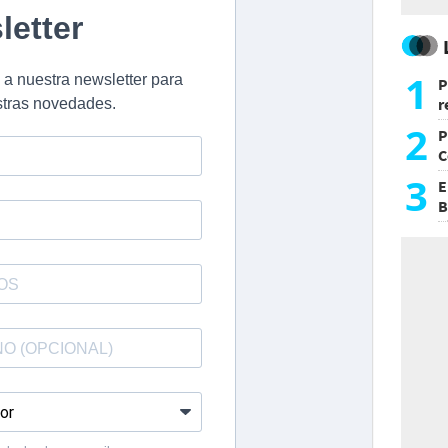
1
P
r
d
2
P
C
d
3
E
B
F