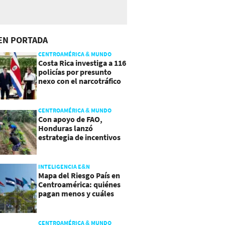
EN PORTADA
CENTROAMÉRICA & MUNDO
Costa Rica investiga a 116
policías por presunto
nexo con el narcotráfico
CENTROAMÉRICA & MUNDO
Con apoyo de FAO,
Honduras lanzó
estrategia de incentivos
para atraer inversión al
agro
INTELIGENCIA E&N
Mapa del Riesgo País en
Centroamérica: quiénes
pagan menos y cuáles
mejoraron
CENTROAMÉRICA & MUNDO