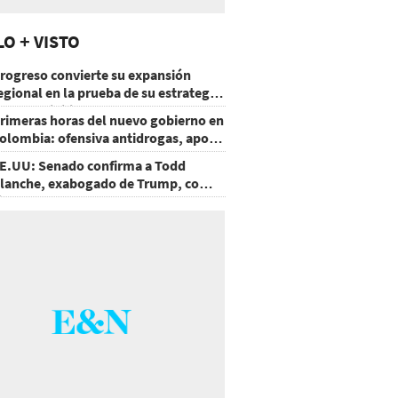
LO + VISTO
rogreso convierte su expansión
egional en la prueba de su estrategia
e sostenibilidad
rimeras horas del nuevo gobierno en
olombia: ofensiva antidrogas, apoyo
e EE.UU. y un atentado
E.UU: Senado confirma a Todd
lanche, exabogado de Trump, como
iscal General