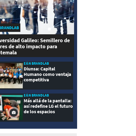
BRANDLAB
versidad Galileo: Semillero de
eres de alto impacto para
temala
E&N BRANDLAB
Diunsa: Capital
Humano como ventaja
competitiva
E&N BRANDLAB
Más allá de la pantalla:
así redefine LG el futuro
de los espacios
inteligentes