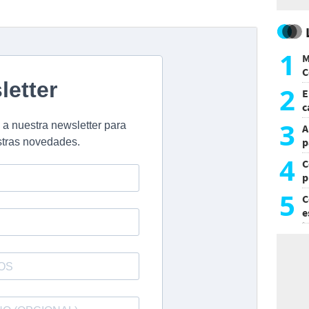
1
M
C
y
2
E
c
s
3
A
p
4
C
p
c
5
C
e
i