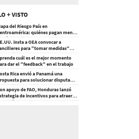
LO + VISTO
apa del Riesgo País en
entroamérica: quiénes pagan menos
 cuáles mejoraron
E.UU. insta a OEA convocar a
ancilleres para "tomar medidas"
obre Nicaragua
prenda cuál es el mejor momento
ara dar el "feedback" en el trabajo
osta Rica envió a Panamá una
ropuesta para solucionar disputa
omercial
on apoyo de FAO, Honduras lanzó
strategia de incentivos para atraer
nversión al agro