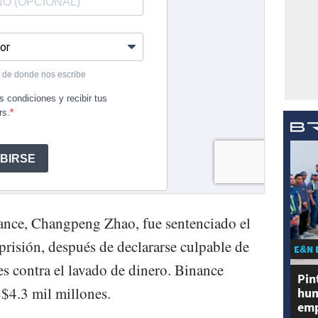
nce, Changpeng Zhao, fue sentenciado el
prisión, después de declararse culpable de
E&N 
es contra el lavado de dinero. Binance
Pin
$4.3 mil millones.
hum
emp