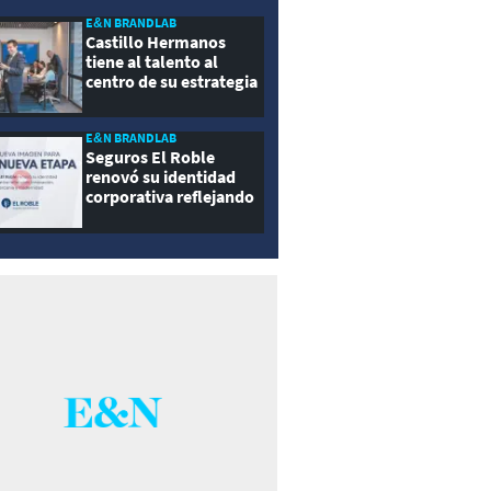
E&N BRANDLAB
Castillo Hermanos
tiene al talento al
centro de su estrategia
E&N BRANDLAB
Seguros El Roble
renovó su identidad
corporativa reflejando
innovación, cercanía y
modernidad