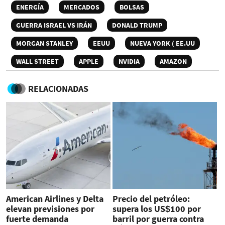
ENERGÍA
MERCADOS
BOLSAS
GUERRA ISRAEL VS IRÁN
DONALD TRUMP
MORGAN STANLEY
EEUU
NUEVA YORK ( EE.UU
WALL STREET
APPLE
NVIDIA
AMAZON
RELACIONADAS
American Airlines y Delta
Precio del petróleo:
elevan previsiones por
supera los US$100 por
fuerte demanda
barril por guerra contra