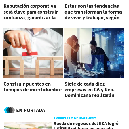
Reputación corporativa
Estas son las tendencias
será clave para construir
que transforman la forma
confianza, garantizar la
de vivir y trabajar, según
sostenibilidad y fortalecer
Citi Wealth
el valor financiero
Construir puentes en
Siete de cada diez
tiempos de incertidumbre
empresas en CA y Rep.
Dominicana realizarán
inversiones en 2025,
según KPMG
EN PORTADA
EMPRESAS & MANAGEMENT
Rueda de negocios del IICA logró
US$25,5 millones en mercado