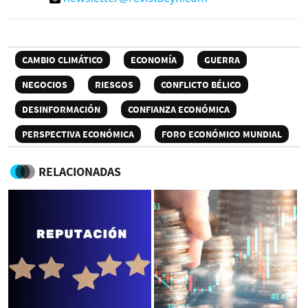
CAMBIO CLIMÁTICO
ECONOMÍA
GUERRA
NEGOCIOS
RIESGOS
CONFLICTO BÉLICO
DESINFORMACIÓN
CONFIANZA ECONÓMICA
PERSPECTIVA ECONÓMICA
FORO ECONÓMICO MUNDIAL
RELACIONADAS