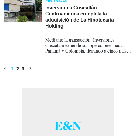
FINANZAS
Inversiones Cuscatlán
Centroamérica completa la
adquisición de La Hipotecaria
Holding
11-09-2025
Mediante la transacción, Inversiones
Cuscatlán extiende sus operaciones hacia
Panamá y Colombia, llegando a cinco países
de la región latinoamericana, ampliando su
portafolio con soluciones especializadas en
financiamiento hipotecario.
1
2
3
<
>