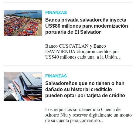
5G en el país.
FINANZAS
Banca privada salvadoreña inyecta
US$80 millones para modernización
portuaria de El Salvador
17-12-2025
Banco CUSCATLAN y Banco
DAVIVIENDA otorgaron créditos por
US$40 millones cada una, a la Unión
Portuaria del Pacífico.
FINANZAS
Salvadoreños que no tienen o han
dañado su historial crediticio
pueden optar por tarjeta de crédito
21-11-2025
Los requisitos son: tener una Cuenta de
Ahorro Niu y reservar digitalmente un monto
de su cuenta para convertirlo
automáticamente en su línea de crédito.