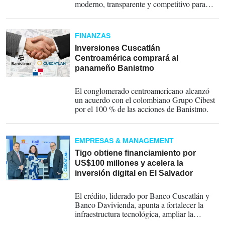
moderno, transparente y competitivo para
canalizar recursos hacia la economía.
FINANZAS
Inversiones Cuscatlán
Centroamérica comprará al
panameño Banistmo
19-12-2025
El conglomerado centroamericano alcanzó
un acuerdo con el colombiano Grupo Cibest
por el 100 % de las acciones de Banistmo.
EMPRESAS & MANAGEMENT
Tigo obtiene financiamiento por
US$100 millones y acelera la
inversión digital en El Salvador
18-12-2025
El crédito, liderado por Banco Cuscatlán y
Banco Davivienda, apunta a fortalecer la
infraestructura tecnológica, ampliar la
cobertura móvil y consolidar el despliegue de