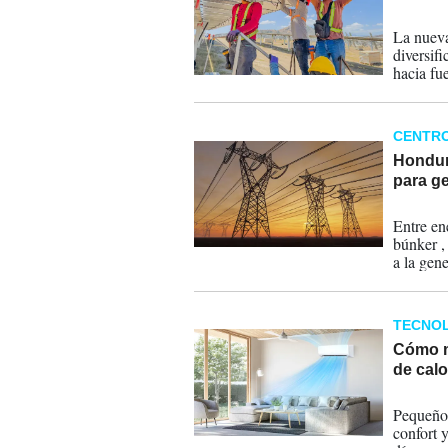
26-06-
La nueva
diversif
hacia fu
CENTR
Hondur
para ge
15-06-
Entre en
búnker ,
a la gene
TECNOL
Cómo m
de calo
04-06-
Pequeños
confort 