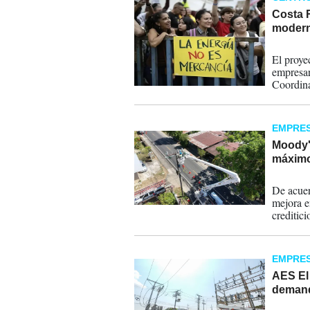
Costa R
moderni
27-05-
El proye
empresar
Coordin
EMPRE
Moody's
máximo
26-05-
De acuer
mejora en
creditic
flexibili
EMPRE
AES El
demand
22-05-