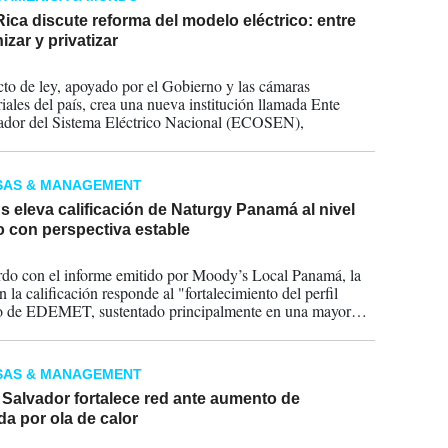
ica discute reforma del modelo eléctrico: entre
zar y privatizar
2026
cto de ley, apoyado por el Gobierno y las cámaras
iales del país, crea una nueva institución llamada Ente
ador del Sistema Eléctrico Nacional (ECOSEN),
SAS & MANAGEMENT
 eleva calificación de Naturgy Panamá al nivel
 con perspectiva estable
2026
do con el informe emitido por Moody’s Local Panamá, la
 la calificación responde al "fortalecimiento del perfil
io de EDEMET, sustentado principalmente en una mayor
dad financiera".
SAS & MANAGEMENT
 Salvador fortalece red ante aumento de
a por ola de calor
2026