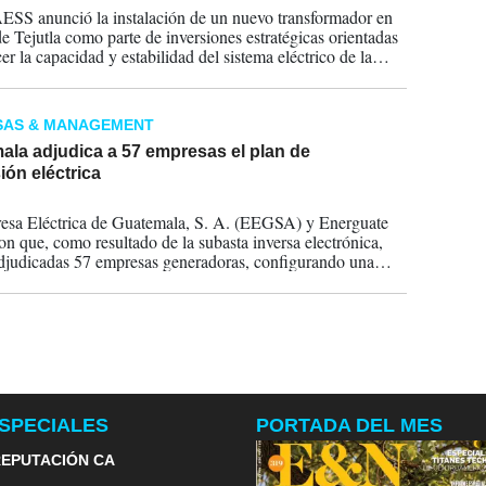
S anunció la instalación de un nuevo transformador en
de Tejutla como parte de inversiones estratégicas orientadas
cer la capacidad y estabilidad del sistema eléctrico de la
tral de El Salvador.
SAS & MANAGEMENT
ala adjudica a 57 empresas el plan de
ón eléctrica
2026
sa Eléctrica de Guatemala, S. A. (EEGSA) y Energuate
on que, como resultado de la subasta inversa electrónica,
djudicadas 57 empresas generadoras, configurando una
cnológica diversificada que fortalecerá la eficiencia,
 y sostenibilidad del sistema eléctrico nacional.
SPECIALES
PORTADA DEL MES
EPUTACIÓN CA