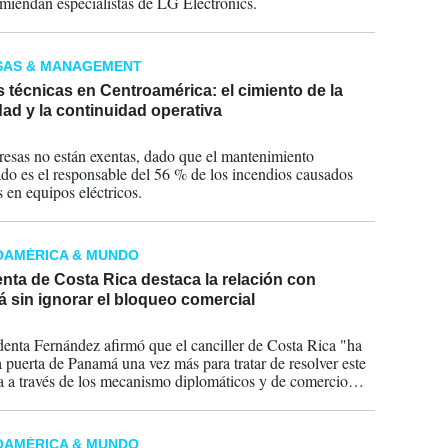
omiendan especialistas de LG Electronics.
SAS & MANAGEMENT
técnicas en Centroamérica: el cimiento de la
ad y la continuidad operativa
2026
esas no están exentas, dado que el mantenimiento
do es el responsable del 56 % de los incendios causados
s en equipos eléctricos.
OAMÉRICA & MUNDO
nta de Costa Rica destaca la relación con
 sin ignorar el bloqueo comercial
2026
denta Fernández afirmó que el canciller de Costa Rica "ha
a puerta de Panamá una vez más para tratar de resolver este
 a través de los mecanismo diplomáticos y de comercio
ional" y expresó que espera que las conversaciones "lleguen
uerto".
OAMÉRICA & MUNDO