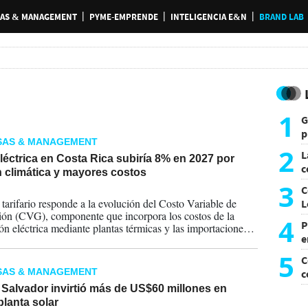
AS & MANAGEMENT
PYME-EMPRENDE
INTELIGENCIA E&N
BRAND LAB
1
G
p
SAS & MANAGEMENT
e
2
L
eléctrica en Costa Rica subiría 8% en 2027 por
c
 climática y mayores costos
G
3
C
2026
e tarifario responde a la evolución del Costo Variable de
L
ón (CVG), componente que incorpora los costos de la
4
P
ón eléctrica mediante plantas térmicas y las importaciones
e
ricidad, factores que han ganado peso debido a las
nes climáticas que afectan la disponibilidad de recursos
p
5
C
SAS & MANAGEMENT
c
c
Salvador invirtió más de US$60 millones en
lanta solar