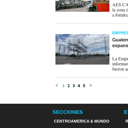
AES CAES
la zona 
a fortale
zona cen
EMPRE
Guatem
expansi
31-03-
La Empre
informar
fueron a
matriz te
seguridad
1
2
3
4
5
<
>
SECCIONES
E
CENTROAMERICA & MUNDO
R