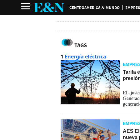
CENTROAMERICA & MUNDO
EMPRES
TAGS
1
Energía eléctrica
EMPRE
Tarifa 
presión
31-07-
El ajust
Generaci
generaci
de elect
condicio
hídricos.
EMPRE
AES El 
nueva p