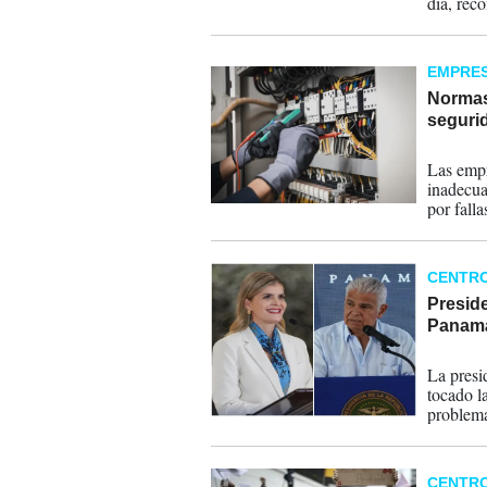
día, rec
EMPRE
Normas 
segurid
31-05-
Las empr
inadecua
por falla
CENTR
Preside
Panamá
28-05-
La presi
tocado l
problema
internac
a buen p
CENTR