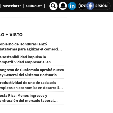
INICIAR SESIÓN
SUSCRÍBETE
ANÚNCIATE
LO + VISTO
obierno de Honduras lanzó
lataforma para agilizar el comercio
xterior
a sostenibilidad impulsa la
ompetitividad empresarial en
uatemala
ongreso de Guatemala aprobó nueva
ey General del Sistema Portuario
roductividad de uno de cada seis
mpleos en economías en desarrollo
odría mejorar por la IA
osta Rica: Menos ingresos y
ontracción del mercado laboral
ausan baja del consumo