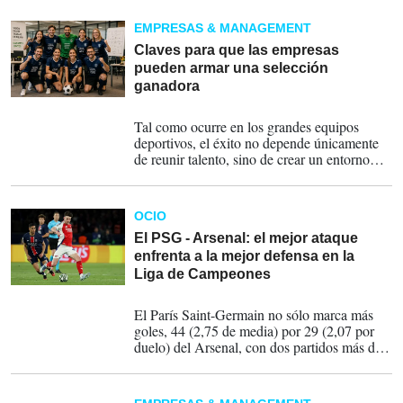
supone un aumento del 70 % respecto a
2022, se dividirán en dos fondos, ya que,
EMPRESAS & MANAGEMENT
además de los que jueguen la fase final,
también se beneficiarán los participantes en
Claves para que las empresas
la clasificación.
pueden armar una selección
ganadora
02-06-2026
Tal como ocurre en los grandes equipos
deportivos, el éxito no depende únicamente
de reunir talento, sino de crear un entorno
capaz de inspirarlo, desarrollarlo y hacerlo
permanecer.
OCIO
El PSG - Arsenal: el mejor ataque
enfrenta a la mejor defensa en la
Liga de Campeones
29-05-2026
El París Saint-Germain no sólo marca más
goles, 44 (2,75 de media) por 29 (2,07 por
duelo) del Arsenal, con dos partidos más del
vigente campeón de la Liga de Campeones,
sino que también remata más.