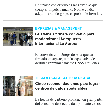
03-09-2025
Equiparse con criterio es más efectivo que
comprar impulsivamente. No hace falta
adquirir todo de golpe; es preferible invertir
gradualmente en un buen mouse, teclado
mecánico, silla ergonómica y, por supuesto,
un monitor acorde.
EMPRESAS & MANAGEMENT
Guatemala firmará convenio para
modernizar el Aeropuerto
Internacional La Aurora
01-08-2025
El convenio con Unops debería quedar
firmado en agosto, con la expectativa de
destinar aproximadamente US$50 millones a
compras durante lo que resta de 2025.
TECNOLOGÍA & CULTURA DIGITAL
Cinco recomendaciones para lograr
centros de datos sostenibles
05-05-2025
La huella de carbono proviene, en gran parte,
del consumo de electricidad por parte de los