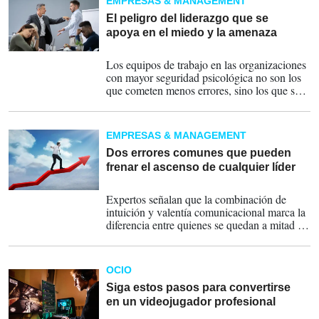
EMPRESAS & MANAGEMENT
El peligro del liderazgo que se
apoya en el miedo y la amenaza
09-02-2026
Los equipos de trabajo en las organizaciones
con mayor seguridad psicológica no son los
que cometen menos errores, sino los que se
atreven a hablar de ellos.
EMPRESAS & MANAGEMENT
Dos errores comunes que pueden
frenar el ascenso de cualquier líder
28-11-2025
Expertos señalan que la combinación de
intuición y valentía comunicacional marca la
diferencia entre quienes se quedan a mitad de
camino y quienes alcanzan un liderazgo real
y duradero.
OCIO
Siga estos pasos para convertirse
en un videojugador profesional