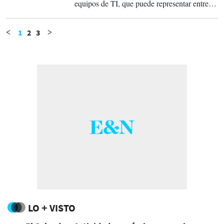
equipos de TI, que puede representar entre el
40 % y el 60 % del total del consumo del
centro de datos.
1
2
3
<
>
LO + VISTO