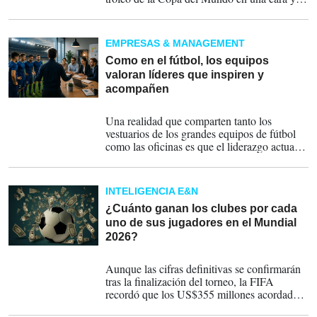
otra cara estará personalizada según el
equipo ganador.
EMPRESAS & MANAGEMENT
Como en el fútbol, los equipos
valoran líderes que inspiren y
acompañen
24-06-2026
Una realidad que comparten tanto los
vestuarios de los grandes equipos de fútbol
como las oficinas es que el liderazgo actual
ya no se mide únicamente por la capacidad
de dirigir, sino por la habilidad de inspirar,
acompañar y generar confianza.
INTELIGENCIA E&N
¿Cuánto ganan los clubes por cada
uno de sus jugadores en el Mundial
2026?
06-06-2026
Aunque las cifras definitivas se confirmarán
tras la finalización del torneo, la FIFA
recordó que los US$355 millones acordados
como parte del renovado memorando y que