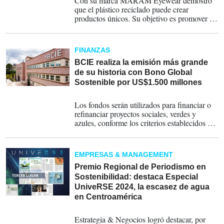
Con su marca MARAM Eyewear demostró
que el plástico reciclado puede crear
productos únicos. Su objetivo es promover la
economía circular a todos los niveles. Ella
ofrece gafas suprarrecicladas.
FINANZAS
BCIE realiza la emisión más grande
de su historia con Bono Global
Sostenible por US$1.500 millones
18-01-2025
Los fondos serán utilizados para financiar o
refinanciar proyectos sociales, verdes y
azules, conforme los criterios establecidos en
el Marco de Bonos Sostenibles del BCIE.
EMPRESAS & MANAGEMENT
Premio Regional de Periodismo en
Sostenibilidad: destaca Especial
UniveRSE 2024, la escasez de agua
en Centroamérica
10-12-2024
Estrategia & Negocios logró destacar, por