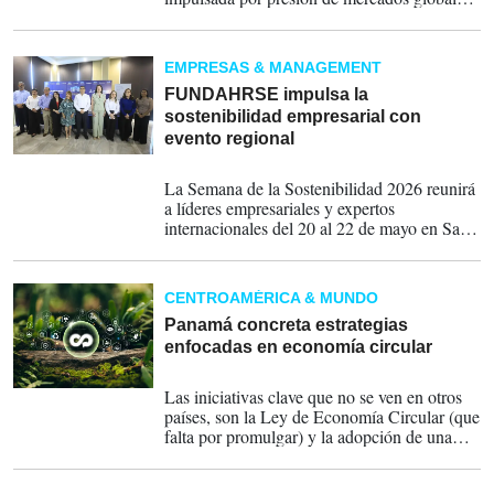
acceso a financiamiento y consumidores más
exigentes. El ecosistema empresarial de la
región avanza hacia el futuro sustentable.
EMPRESAS & MANAGEMENT
FUNDAHRSE impulsa la
sostenibilidad empresarial con
evento regional
13-05-2026
La Semana de la Sostenibilidad 2026 reunirá
a líderes empresariales y expertos
internacionales del 20 al 22 de mayo en San
Pedro Sula, Honduras.
CENTROAMÉRICA & MUNDO
Panamá concreta estrategias
enfocadas en economía circular
26-11-2025
Las iniciativas clave que no se ven en otros
países, son la Ley de Economía Circular (que
falta por promulgar) y la adopción de una
taxonomía de finanzas sostenibles.