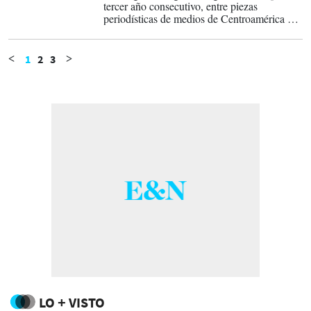
tercer año consecutivo, entre piezas
periodísticas de medios de Centroamérica y
Colombia donde obtuvo TERCER LUGAR
por el tema: El costo invisible del agua,
donde se abordó la escasez, los retos y sus
1
2
3
<
>
soluciones, que fue también nuestro especial
de sostenibilidad y RSE 2024.
LO + VISTO