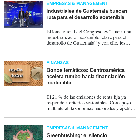
EMPRESAS & MANAGEMENT
Industriales de Guatemala buscan
ruta para el desarrollo sostenible
08-09-2025
El lema oficial del Congreso es “Hacia una
industrialización sostenible: clave para el
desarrollo de Guatemala” y con ello, los
industriales buscan reunir a representantes
del sector productivo, instituciones
nacionales e internacionales, tomadores de
FINANZAS
decisión y referentes globales.
Bonos temáticos: Centroamérica
acelera rumbo hacia financiación
sostenible
11-08-2025
El 21 % de las emisiones de renta fija ya
responde a criterios sostenibles. Con apoyo
multilateral, taxonomías nacionales y apetito
inversor, la región busca consolidar su rol en
un mercado que apunta a US$1 billón global
en 2025.
EMPRESAS & MANAGEMENT
Greenhushing: el silencio