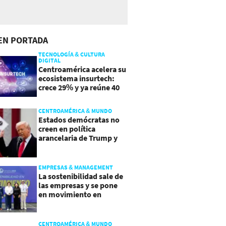
EN PORTADA
TECNOLOGÍA & CULTURA
DIGITAL
Centroamérica acelera su
ecosistema insurtech:
crece 29% y ya reúne 40
empresas
CENTROAMÉRICA & MUNDO
Estados demócratas no
creen en política
arancelaria de Trump y
demandan a gobierno
EMPRESAS & MANAGEMENT
La sostenibilidad sale de
las empresas y se pone
en movimiento en
Guatemala
CENTROAMÉRICA & MUNDO