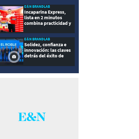
E&N BRANDLAB
Incaparina Express,
lista en 2 minutos
combina practicidad y
nutrición
E&N BRANDLAB
Solidez, confianza e
innovación: las claves
detrás del éxito de
Seguros El Roble