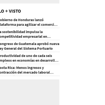
LO + VISTO
obierno de Honduras lanzó
lataforma para agilizar el comercio
xterior
a sostenibilidad impulsa la
ompetitividad empresarial en
uatemala
ongreso de Guatemala aprobó nueva
ey General del Sistema Portuario
roductividad de uno de cada seis
mpleos en economías en desarrollo
odría mejorar por la IA
osta Rica: Menos ingresos y
ontracción del mercado laboral
ausan baja del consumo