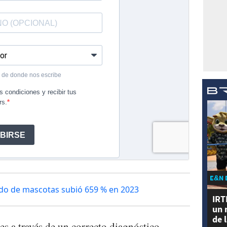
E&N 
dado de mascotas subió 659 % en 2023
IRT
un 
de 
es a través de un correcto diagnóstico,