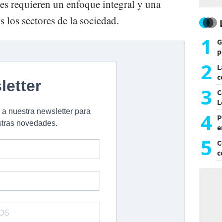
des requieren un enfoque integral y una
s los sectores de la sociedad.
1
G
p
e
2
L
c
G
3
C
L
4
P
e
p
5
C
c
c