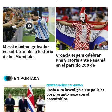
de Francia
Messi máximo goleador -
en solitario- de la historia
Croacia espera celebrar
de los Mundiales
una victoria ante Panamá
en el partido 200 de
Modric con su equipo
EN PORTADA
CENTROAMÉRICA & MUNDO
Costa Rica investiga a 116 policías
por presunto nexo con el
narcotráfico