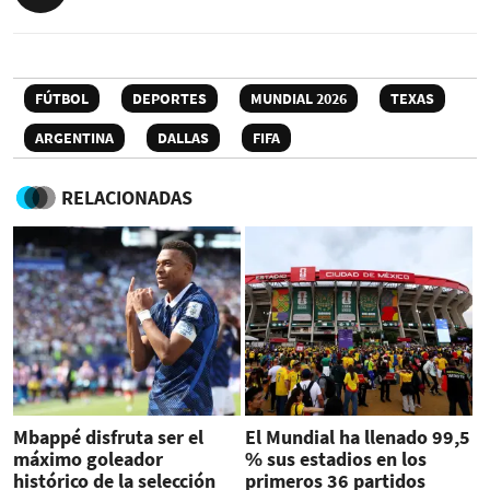
FÚTBOL
DEPORTES
MUNDIAL 2026
TEXAS
ARGENTINA
DALLAS
FIFA
RELACIONADAS
Mbappé disfruta ser el
El Mundial ha llenado 99,5
máximo goleador
% sus estadios en los
histórico de la selección
primeros 36 partidos