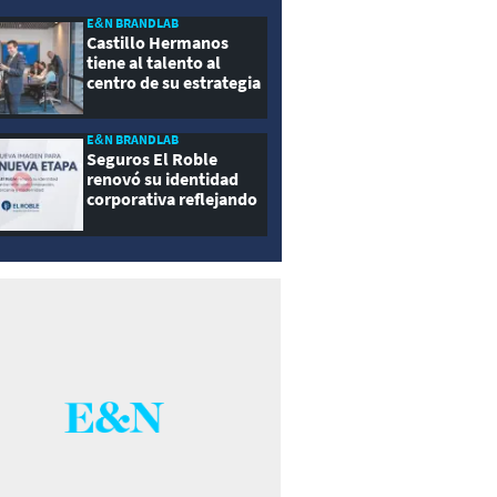
E&N BRANDLAB
Castillo Hermanos
tiene al talento al
centro de su estrategia
E&N BRANDLAB
Seguros El Roble
renovó su identidad
corporativa reflejando
innovación, cercanía y
modernidad