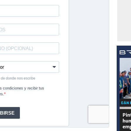
E&N 
Pin
hum
emp