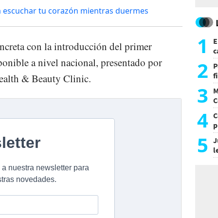
e a escuchar tu corazón mientras duermes
1
E
ncreta con la introducción del primer
c
ponible a nivel nacional, presentado por
s
2
P
f
alth & Beauty Clinic.
m
3
M
C
y
4
C
p
c
5
J
l
d