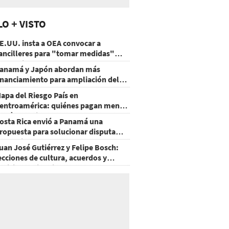
LO + VISTO
E.UU. insta a OEA convocar a
ancilleres para "tomar medidas"
obre Nicaragua
anamá y Japón abordan más
inanciamiento para ampliación del
etro
apa del Riesgo País en
entroamérica: quiénes pagan menos
 cuáles mejoraron
osta Rica envió a Panamá una
ropuesta para solucionar disputa
omercial
uan José Gutiérrez y Felipe Bosch:
ecciones de cultura, acuerdos y
ecisiones sin miedo