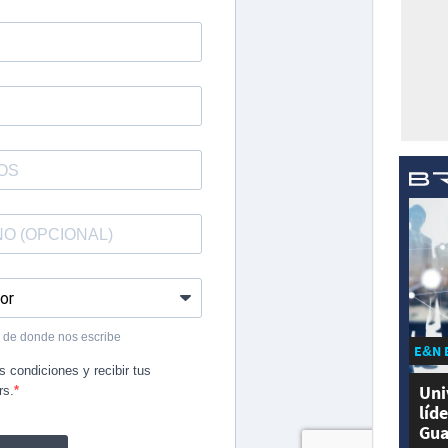
E&N 
Uni
líd
Gua