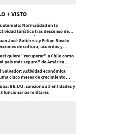
LO + VISTO
uatemala: Normalidad en la
ctividad turística tras descenso de
ctividad del volcán de Fuego
uan José Gutiérrez y Felipe Bosch:
ecciones de cultura, acuerdos y
ecisiones sin miedo
ast quiere "recuperar" a Chile como
el país más seguro" de América
atina
l Salvador: Actividad económica
uma cinco meses de crecimiento
rriba de 4%
uba: EE.UU. sanciona a 5 entidades y
 8 funcionarios militares