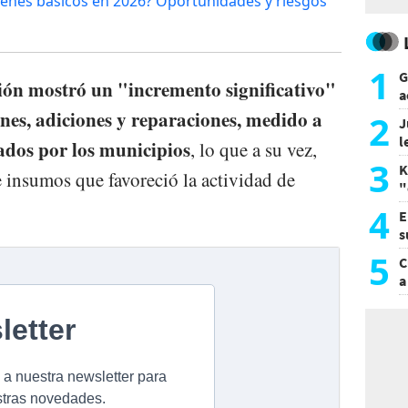
ienes básicos en 2026? Oportunidades y riesgos
1
G
ión mostró un "incremento significativo"
a
a
ones, adiciones y reparaciones, medido a
2
J
l
gados por los municipios
, lo que a su vez,
d
3
K
insumos que favoreció la actividad de
"
L
4
E
s
a
5
C
a