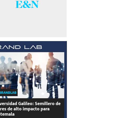
BRANDLAB
versidad Galileo: Semillero de
eres de alto impacto para
temala