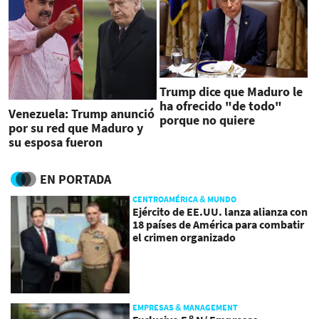
Trump dice que Maduro le
ha ofrecido "de todo"
Venezuela: Trump anunció
porque no quiere
por su red que Maduro y
"meterse" con EEUU
su esposa fueron
capturados y sacados del
país en avión
EN PORTADA
CENTROAMÉRICA & MUNDO
Ejército de EE.UU. lanza alianza con
18 países de América para combatir
el crimen organizado
EMPRESAS & MANAGEMENT