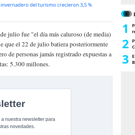
 invernadero del turismo crecieron 3,5 %
1
P
r
 de julio fue "el día más caluroso (de media)
d
2
P
de que el 22 de julio batiera posteriormente
C
ro de personas jamás registrado expuestas a
d
3
E
B
tas: 5.300 millones.
F