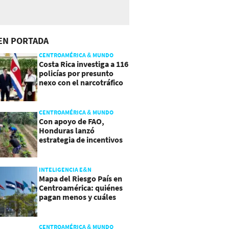
EN PORTADA
CENTROAMÉRICA & MUNDO
Costa Rica investiga a 116
policías por presunto
nexo con el narcotráfico
CENTROAMÉRICA & MUNDO
Con apoyo de FAO,
Honduras lanzó
estrategia de incentivos
para atraer inversión al
agro
INTELIGENCIA E&N
Mapa del Riesgo País en
Centroamérica: quiénes
pagan menos y cuáles
mejoraron
CENTROAMÉRICA & MUNDO