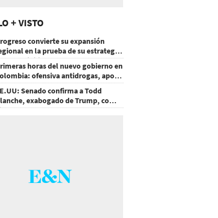
LO + VISTO
rogreso convierte su expansión
egional en la prueba de su estrategia
e sostenibilidad
rimeras horas del nuevo gobierno en
olombia: ofensiva antidrogas, apoyo
e EE.UU. y un atentado
E.UU: Senado confirma a Todd
lanche, exabogado de Trump, como
iscal General