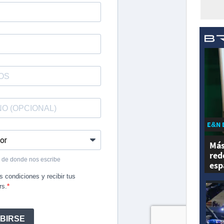
E&N 
Más
red
esp