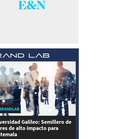
BRANDLAB
versidad Galileo: Semillero de
eres de alto impacto para
temala