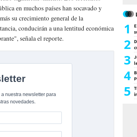
 pública en muchos países han socavado y
más su crecimiento general de la
1
E
stancia, conducirán a una lentitud económica
s
rante", señala el reporte.
a
2
D
c
e
3
J
l
d
4
B
P
H
5
T
i
s