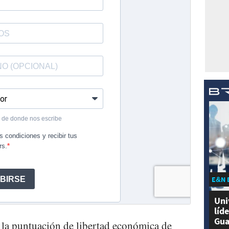
E&N 
Uni
líd
Gua
 la puntuación de libertad económica de