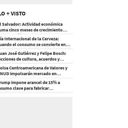
LO + VISTO
l Salvador: Actividad económica
uma cinco meses de crecimiento
rriba de 4%
ía Internacional de la Cerveza:
uando el consumo se convierte en
xperiencia
uan José Gutiérrez y Felipe Bosch:
ecciones de cultura, acuerdos y
ecisiones sin miedo
olsa Centroamericana de Valores y
NUD impulsarán mercado en
onduras
rump impone arancel de 15% a
nsumo clave para fabricar
emiconductores y paneles