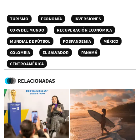
TURISMO
ECONOMÍA
INVERSIONES
COPA DEL MUNDO
RECUPERACIÓN ECONÓMICA
MUNDIAL DE FÚTBOL
POSPANDEMIA
MÉXICO
COLOMBIA
EL SALVADOR
PANAMÁ
CENTROAMÉRICA
RELACIONADAS