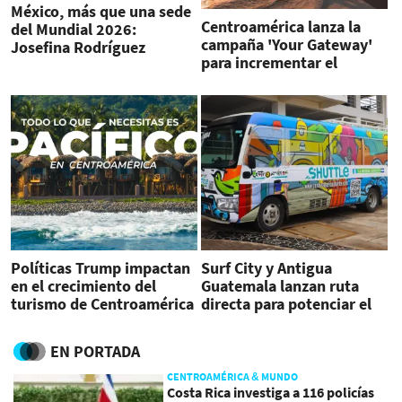
México, más que una sede
Centroamérica lanza la
del Mundial 2026:
campaña 'Your Gateway'
Josefina Rodríguez
para incrementar el
Zamora al frente del
turismo un 6 %
impulso turístico
Políticas Trump impactan
Surf City y Antigua
en el crecimiento del
Guatemala lanzan ruta
turismo de Centroamérica
directa para potenciar el
turismo
EN PORTADA
CENTROAMÉRICA & MUNDO
Costa Rica investiga a 116 policías