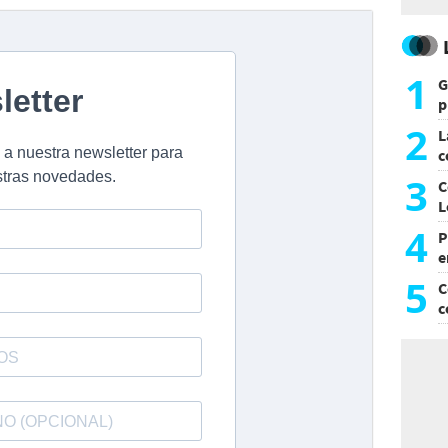
1
G
p
e
2
L
c
G
3
C
L
4
P
e
p
5
C
c
c