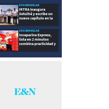
ernidad
E&N BRANDLAB
IRTRA inaugura
Xetulhá y escribe un
nuevo capítulo en la
historia de la
recreación de
Guatemala
E&N BRANDLAB
Incaparina Express,
lista en 2 minutos
combina practicidad y
nutrición