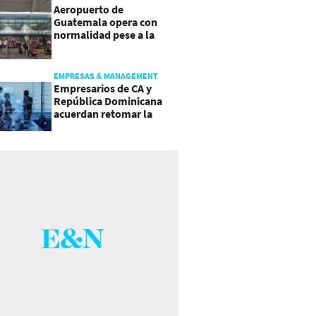
Aeropuerto de
Guatemala opera con
normalidad pese a la
actividad del volcán de
Fuego
EMPRESAS & MANAGEMENT
Empresarios de CA y
República Dominicana
acuerdan retomar la
agenda regional