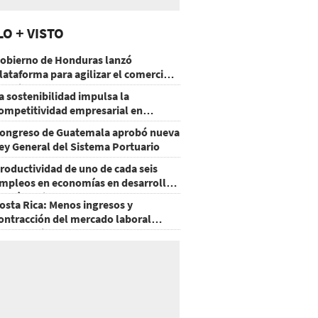
LO + VISTO
obierno de Honduras lanzó
lataforma para agilizar el comercio
xterior
a sostenibilidad impulsa la
ompetitividad empresarial en
uatemala
ongreso de Guatemala aprobó nueva
ey General del Sistema Portuario
roductividad de uno de cada seis
mpleos en economías en desarrollo
odría mejorar por la IA
osta Rica: Menos ingresos y
ontracción del mercado laboral
ausan baja del consumo