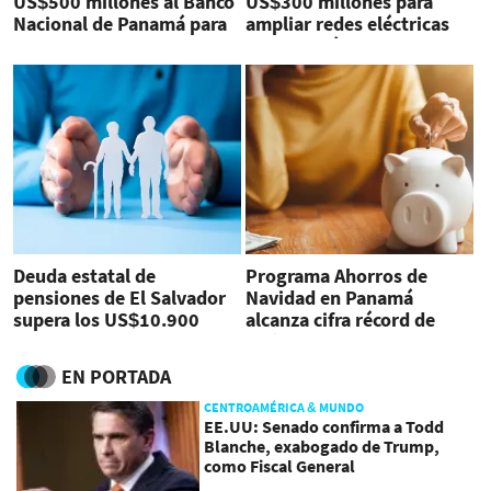
US$500 millones al Banco
US$300 millones para
Nacional de Panamá para
ampliar redes eléctricas
agro y Pymes
en Panamá
Deuda estatal de
Programa Ahorros de
pensiones de El Salvador
Navidad en Panamá
supera los US$10.900
alcanza cifra récord de
millones
US$272 millones
EN PORTADA
CENTROAMÉRICA & MUNDO
EE.UU: Senado confirma a Todd
Blanche, exabogado de Trump,
como Fiscal General