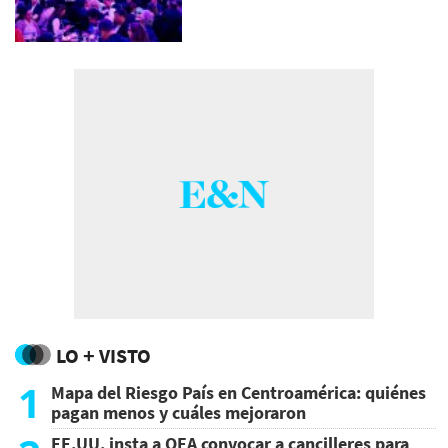
LO + VISTO
1
Mapa del Riesgo País en Centroamérica: quiénes
pagan menos y cuáles mejoraron
EE.UU. insta a OEA convocar a cancilleres para