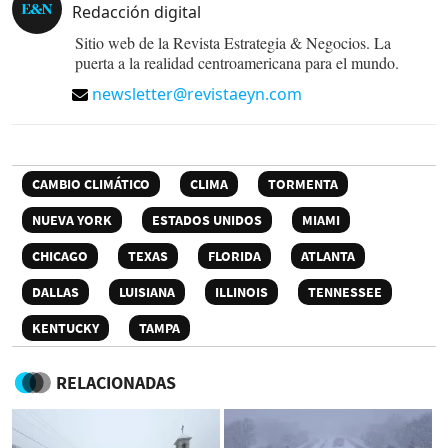
Redacción digital
Sitio web de la Revista Estrategia & Negocios. La
puerta a la realidad centroamericana para el mundo.
newsletter@revistaeyn.com
CAMBIO CLIMÁTICO
CLIMA
TORMENTA
NUEVA YORK
ESTADOS UNIDOS
MIAMI
CHICAGO
TEXAS
FLORIDA
ATLANTA
DALLAS
LUISIANA
ILLINOIS
TENNESSEE
KENTUCKY
TAMPA
RELACIONADAS