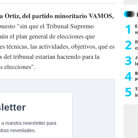
a Ortiz, del partido minoritario VAMOS,
1
puesto "sin que el Tribunal Supremo
E
s
aún el plan general de elecciones que
a
2
D
s técnicas, las actividades, objetivos, qué es
c
e
3
 del tribunal estarían haciendo para la
J
l
s elecciones".
d
4
B
P
H
5
T
i
s