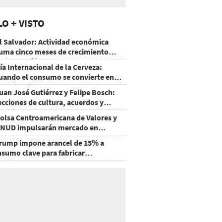
LO + VISTO
l Salvador: Actividad económica
uma cinco meses de crecimiento
rriba de 4%
ía Internacional de la Cerveza:
uando el consumo se convierte en
xperiencia
uan José Gutiérrez y Felipe Bosch:
ecciones de cultura, acuerdos y
ecisiones sin miedo
olsa Centroamericana de Valores y
NUD impulsarán mercado en
onduras
rump impone arancel de 15% a
nsumo clave para fabricar
emiconductores y paneles