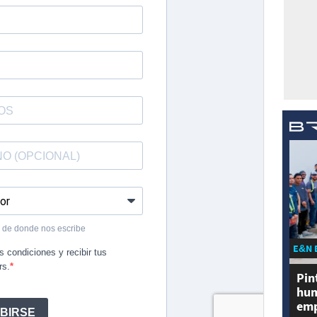
E&N 
Pin
hum
emp