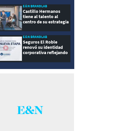
E&N BRANDLAB
Castillo Hermanos
tiene al talento al
centro de su estrategia
E&N BRANDLAB
Seguros El Roble
renovó su identidad
corporativa reflejando
innovación, cercanía y
modernidad