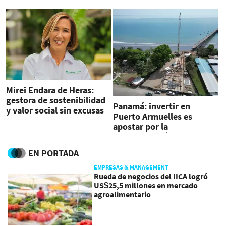
US$137.000 millones
beneficios de entre US$26
y US$215
Mirei Endara de Heras:
gestora de sostenibilidad
Panamá: invertir en
y valor social sin excusas
Puerto Armuelles es
apostar por la
transformación
EN PORTADA
EMPRESAS & MANAGEMENT
Rueda de negocios del IICA logró
US$25,5 millones en mercado
agroalimentario