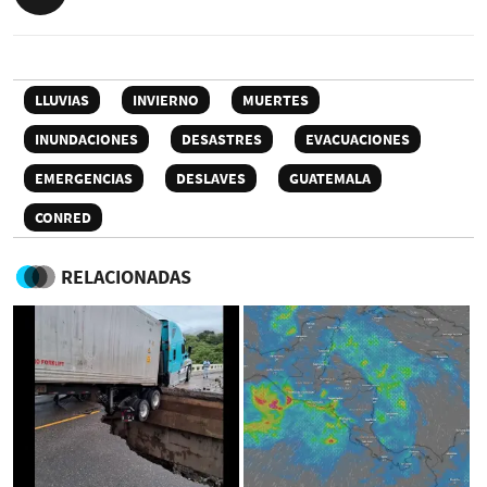
LLUVIAS
INVIERNO
MUERTES
INUNDACIONES
DESASTRES
EVACUACIONES
EMERGENCIAS
DESLAVES
GUATEMALA
CONRED
RELACIONADAS