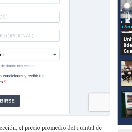
E&N 
Uni
líd
Gua
lección, el precio promedio del quintal de