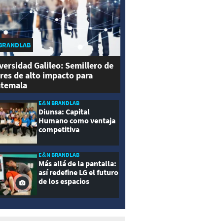
BRANDLAB
versidad Galileo: Semillero de
eres de alto impacto para
temala
E&N BRANDLAB
Diunsa: Capital
Humano como ventaja
competitiva
E&N BRANDLAB
Más allá de la pantalla:
así redefine LG el futuro
de los espacios
inteligentes